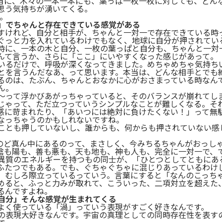
当に、木々の一本一本にも、葉っぱ一枚一枚に対しても、どん
思う気持ちが湧いてくる。
。
」でちゃんと存在できている感覚がある
すけれど、自分と相手が、ちゃんと一対一で存在できている時
ぐっと力を入れているわけでもなく、地球に自分が押されてい
時に、一本の木と自分、一枚の葉っぱと自分も、ちゃんと一対
んて言うか、さらに「ここ」にいやすくなった感じがあって。
いるだけで、呼吸が深くなってきました。めちゃめちゃ気持ちい
とを言うんだなあ、って思います。本当は、どんな相手とでも
るのは、たぶん、ちゃんとおなかに心がおさまっている時なん
ん。
〜って浮かびあがっちゃっていると、そのバランスが崩れてし
じゃって、ただ立つっていうシンプルなことが難しくなる。そ
感に苛まれたり、「あいつには絶対に負けたくない！」って無
なっちゃうのかもしれないですね。
ことも押していないし、誰からも、何からも押されていない感
ッドのど真ん中にあるのって、まさしく、今みちるちゃんがおっし
陰も陽も、善も悪も、天も地も、神も人も、完全に一対一で、
異質のエネルギーを持つもの同士が、「ひとつとしてともにあ
ふたつでもある。でも、ぐちゃぐちゃに混じりあっているわけ
、むしろ際立っているっていう。言葉にすると「なんのこっち
めると、ふっと力みが取れて、こういった、二項対立を超えた
るんですよね。
自分」そんな感覚が生まれてくる
よく使っている「渦」っていう表現がすごく好きなんです。
の表現大好きなんです。宇宙の真理としての同時存在性を表す