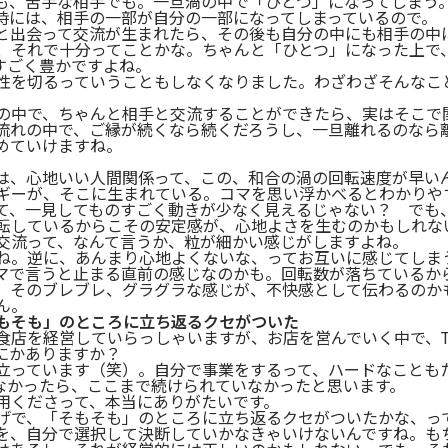
も、苦手な相手でも。一旦渦の中で「ひとつ」になってしまう
時には、相手の一部が自分の一部になってしまっているので。
と出会って交流が生まれたら、その後も自分の中にも相手の中
、それで十分ってことかな。ちゃんと「ひとつ」になった上で
すごく豊かですよね。
性を切るっていうこともしなくなりました。わざわざそんなこ
の中で、ちゃんと相手と交流することができたら、実はそこで
流れの中で、ご縁が続くなら続くだろうし、一旦離れるのなら
めていけますね。
は、心地いい人間関係って、この、和合の渦の回転速度が早い
ギーが、そこに生まれている。コマを思い浮かべるとわかりや
て、一見してものすごく動きが少なく見えるじゃない？ でも
転しているからこその安定感が、心地よさを生むのかもしれな
交流って、なんて言うか、粒が細かい感じがしますよね。
ね。逆に、あんまり心地よくないな、ってお互いに感じてしま
マで言うと止まる直前の感じなのかも。回転数が落ちているか
。そのブレブレ、グラグラな感じが、不快感として伝わるのか
ん。
もそも」のところに立ち返るクセがついた
食店を経営していらっしゃいますが、お店を営んでいく中で、TA
にかありますか？
立っています（笑）。自分で事業をするって、ハードなことも
がなかったら、ここまで続けられていなかったと思います。
用くださって、本当にありがたいです。
げで、「そもそも」のところに立ち返るクセがついたかな、っ
を、自分で選択して決断していかなきゃいけないんですね。も