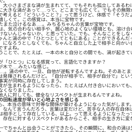
で。
、大小さまざまな渦が生まれてて、でもそれも孤立してあるわ
に大きな渦があって……って、どこまでも広くて。でもその無限
で考えると「どういうこと？」って思うけど、体感で「そうだ
嬉しくて。この感覚は、本当に宝物です。
たまた泣けるなあ……。みちるちゃんの言葉が宝物です。
は、気の合わない相手や、居心地のよくない環境とも、溶け合
けないんじゃないか、と思っていた。でも、そんなことをしな
ゃんと渦の中で「ひとつとしてともにある」ことができるんだ
」になろうとしなくても、ちゃんと自立した上で相手と向かい
ですよね。
うことで、たとえば、一本の木と自分との間でも、渦が起きて
が「ひとつ」になる感覚って、言語化できますか？
が木で……みたいな感じ。
……。渦の中で、一旦、自他が逆転するんですよね。そのあと
は発揮されるんだけど。「自分が相手で、相手が自分で」とい
事実が同時に存在してしまう。
覚が生まれるようになったら、たとえば人付き合いにおいても
なくなりました。
他人に対しても、健全なリスペクトが生まれるんですよね。
の回転速度が早いと心地よさを感じる
も、本当の意味で対等な関係が築けるようになった気がします
、なんて言うんだろう、言葉は変だけど、苦手な人の存在自体
は相手として存在している、以上。って思えるようになったっ
、存在に対するリスペクトがあるからこそ、相手の生き方に変
一でちゃんと出会うことができたら、その瞬間に、和合の渦は