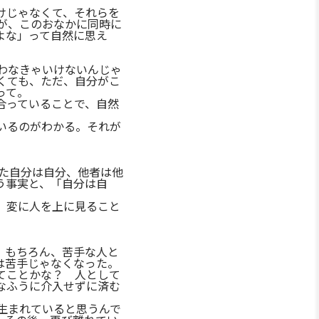
けじゃなくて、それらを
が、このおなかに同時に
よな」って自然に思え
わなきゃいけないんじゃ
くても、ただ、自分がこ
って。
合っていることで、自然
いるのがわかる。それが
また自分は自分、他者は他
う事実と、「自分は自
、変に人を上に見ること
。もちろん、苦手な人と
は苦手じゃなくなった。
てことかな？ 人として
なふうに介入せずに済む
生まれていると思うんで