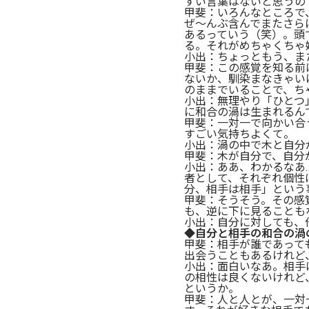
すい言葉はないと思うの
甲斐：いろんなところで
ぜ〜んぶ含んでまたさら
あるっていう（笑）。頭
る。それがめちゃくちゃ
小出：ちょっともう、ま
甲斐：この感覚を知る前
ないか、馴染まなきゃい
のままでいることで、ち
小出：無理やり「ひとつ
に和合の渦は生まれるん
甲斐：一対一で向かい合
すごい気持ちよくて。
小出：渦の中で木と自分
甲斐：木が自分で、自分
小出：ああ、わかるなあ
者として、それぞれ個性
分、相手は相手」という
甲斐：そうそう。その感
も、逆に下に見ることも
小出：自分に対しても、
◆自分と相手の和合の渦
甲斐：相手が誰であって
出会うこともあるけれど
小出：面白いなあ。相手
の相性は良くないけれど
というか。
甲斐：人と人とが、一対