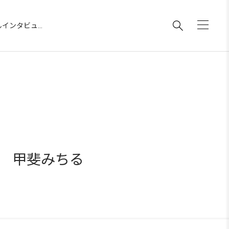

【みんなのTANDENメソッド体験記】番外編その2 甲斐みちるさんインタビュー 〜いまここにあるもの〜
2 甲斐みちる