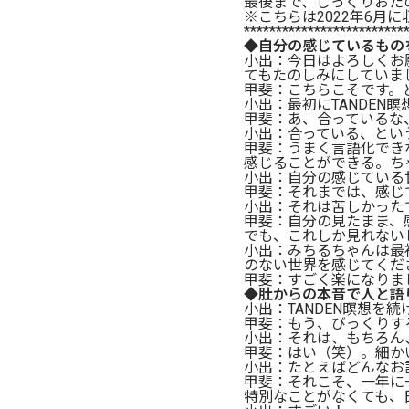
最後まで、じっくりおた
※こちらは2022年6月
*************************
◆自分の感じているもの
小出：今日はよろしくお
てもたのしみにしていま
甲斐：こちらこそです。
小出：最初にTANDEN
甲斐：あ、合っているな
小出：合っている、とい
甲斐：うまく言語化でき
感じることができる。ち
小出：自分の感じている
甲斐：それまでは、感じ
小出：それは苦しかった
甲斐：自分の見たまま、
でも、これしか見れない
小出：みちるちゃんは最
のない世界を感じてくだ
甲斐：すごく楽になりま
◆肚からの本音で人と語
小出：TANDEN瞑想を
甲斐：もう、びっくりす
小出：それは、もちろん
甲斐：はい（笑）。細か
小出：たとえばどんなお
甲斐：それこそ、一年に
特別なことがなくても、