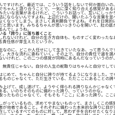
んですけれど、最近では、こういう話をしないで何か面白いの
でちゃんと語り合うことで、一気に深く知り合える感覚がある
みたいな言葉があるけれど、こういうお話って、互いにしっか
話にならないんですよね。上辺だけの、聞いたふうな言葉を並
なくなってしまう。まさしく真剣勝負ですよね。それを日常的
だと思います。みちるちゃんが思いっきり心を開いて、肚の底
るんでしょうね。
いる「誇り」に落ち着くこと
しれないけれど、自分の生き方自体も、ものすごく変わったな
る責任感が芽生えたというか。
生なのに、どこか人任せにして生きていたなあ、って思うんで
て。大きな流れに委ねていく。その上で、自分の責任で道を選
ないけれど、この二つの感覚が同時にあるんだなっていうのが
、無責任じゃない。自分の人生の舵取りはちゃんと自分でして
はじめて、ちゃんと自分に誇りが持てるようになりました。で
るものじゃなくて、ただ生きている、ただここにあることの誇
み上げて、成し遂げて、ようやく得られる誇りなんかじゃなく
ある、いのちそのものに備わった誇り、っていうのかな。
取ったものじゃなくて、そもそも「ここ」にあった誇り。ここ
しがっているもの、求めてやまないものって、まさしくこの感
者が他者であること。それぞれに備わった本来的な誇りに目が
在しているすべてのものに対して、思わず手を合わせたくなり