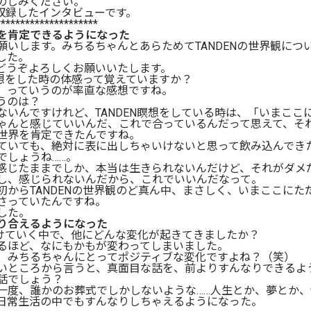
のしみください。
に収録したインタビューです。
*********************
を肯定できるようになった
願いします。みちるちゃんとあらためてTANDENの世界観につ
した。
どうぞよろしくお願いいたします。
瞑想をした時の体感って覚えていますか？
、っていうのが率直な感想ですね。
うのは？
ないんですけれど、TANDEN瞑想をしている時は、「いまここ
ゃんと感じていいんだ、これで合っているんだって思えて、そ
世界を肯定できたんですね。
ていても、絶対に表に出しちゃいけないと思って飲み込んでき
でしょうね……。
感じたままでしか、本当は生きられないんだけど、それがダメ
し、感じられないんだから、これでいいんだなって。
初からTANDENの世界観のど真ん中、まさしく、いまここにた
さっていたんですね。
した。
り合えるようになった
続けていく中で、他にどんな変化が起きてきましたか？
るほど、なにもかもが変わってしまいました。
、みちるちゃんにとってポジティブな変化ですよね？（笑）
いところから言うと、真面目な話を、前よりすんなりできるよ
話でしょう？
一度、誰かのお葬式でしかしないような……人生とか、夢とか、
日常生活の中でもすんなりしちゃえるようになった。