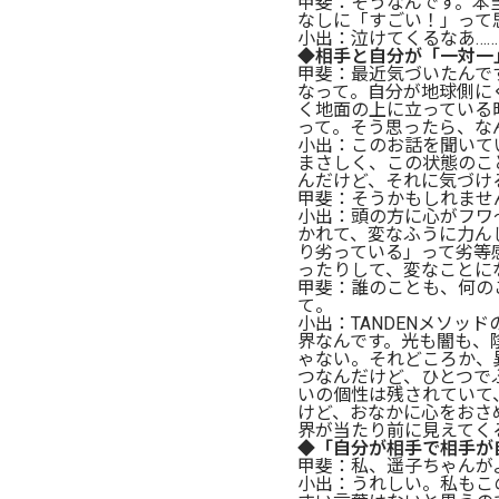
甲斐：そうなんです。本
なしに「すごい！」って
小出：泣けてくるなあ……
◆相手と自分が「一対一
甲斐：最近気づいたんで
なって。自分が地球側に
く地面の上に立っている
って。そう思ったら、な
小出：このお話を聞いて
まさしく、この状態のこ
んだけど、それに気づけ
甲斐：そうかもしれませ
小出：頭の方に心がフワ
かれて、変なふうに力ん
り劣っている」って劣等
ったりして、変なことに
甲斐：誰のことも、何の
て。
小出：TANDENメソ
界なんです。光も闇も、
ゃない。それどころか、
つなんだけど、ひとつで
いの個性は残されていて
けど、おなかに心をおさ
界が当たり前に見えてく
◆「自分が相手で相手が
甲斐：私、遥子ちゃんが
小出：うれしい。私もこ