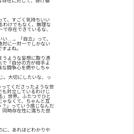
な存在に対して、掛け値
って、すごく気持ちいい
るわけでもなく、無理な
一で存在できているな、
い……。「自立」って、
絶対に一対一でしかない
ですよね。
まうような妄想に取り憑
れで「自分の方が相手よ
駄な闘争心を燃やしちゃ
じ。大切にしたいな、っ
ゃってくださったような世
でも対立しているわけじ
る」世界。ふたつでひと
じゃなくて、ちゃんと互
ゃ？」っていう感じなんだ
、同時存在性に満ちた世
のに、あれほどわかりや