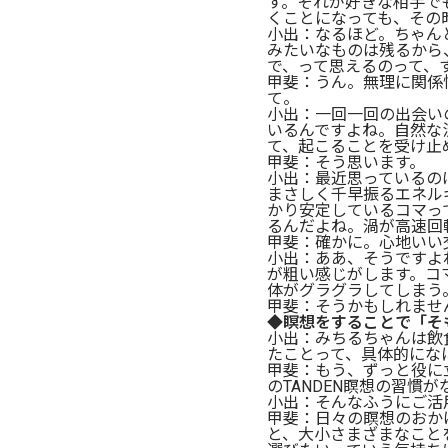
す。それが好きな相手で
くことになっても、その
小出：なるほど。ちゃん
みたいなものは残るから
で、って思えるのって、
甲斐：うん。無理に関係
て。
小出：一回一回の出会い
いるんですよね。自然な
て、起こることを受け止
甲斐：そう思います。
小出：最近思っているの
まさしく千早振るエネル
かり安定しているコマっ
るんだよね。渦が高速回
甲斐：確かに。心地いい
小出：ああ、そうですよ
が粗い感じがします。コ
体がグラグラしてしまう
甲斐：そうかもしれませ
◆瞑想をすることで「そ
小出：みちるちゃんは飲
たことって、具体的にな
甲斐：もう、ずっと役に
のTANDEN瞑想の習慣
小出：そんなふうにご活
甲斐：日々の瞑想のおか
と、大小さまざまなこと