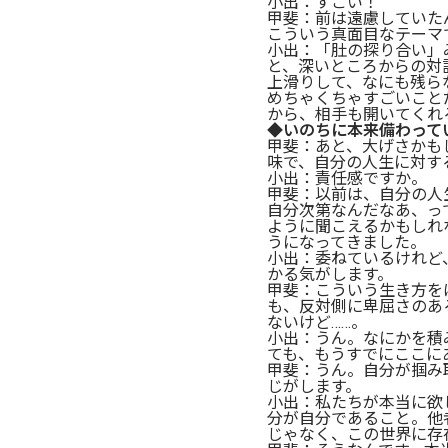
小出：すごい！
甲斐：前は遠慮していた
こういう真面目なテーマ
小出：「肚の探り合い」
と、深いところからの対
上滑りして、なにも残ら
めちゃくちゃすごいこと
から、相手も開いてくれ
◆いのちに本来備わって
甲斐：あと、大げさかも
味で、自分の人生に対す
小出：責任感ですか。
甲斐：以前は、自分の人
自分次第なんだなあ、っ
ように聞こえるかもしれ
うになってきました。
小出：委ねているけれど
かる気がします。
甲斐：こういう生き方を
も、反対側に卑屈さのあ
ないけど……。
小出：うん。なにかを積
ても、もうすでにここに
甲斐：うん。自分が掴み
じがします。
小出：私たちが本当に欲
分が自分であること。他
じゃなく、この世界に存