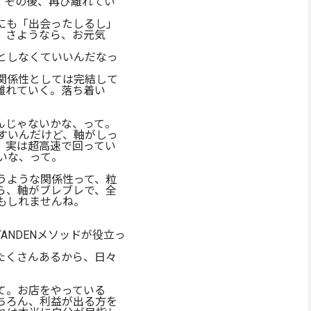
。その後、再び離れてい
にも「出会ったしるし」
、さようなら、お元気
としなくていいんだなっ
関係性としては完結して
離れていく。落ち着い
んじゃないかな、って。
すいんだけど、軸がしっ
、実は超高速で回ってい
いな、って。
うような関係性って、粒
ら、軸がブレブレで、全
もしれませんね。
NDENメソッドが役立っ
たくさんあるから、日々
て。お店をやっている
ちろん、利益が出る方を