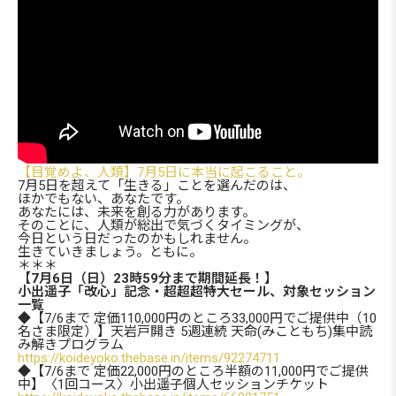
【目覚めよ、人類】7月5日に本当に起こること。
7月5日を超えて「生きる」ことを選んだのは、
ほかでもない、あなたです。
あなたには、未来を創る力があります。
そのことに、人類が総出で気づくタイミングが、
今日という日だったのかもしれません。
生きていきましょう。ともに。
＊＊＊
【7月6日（日）23時59分まで期間延長！】
小出遥子「改心」記念・超超超特大セール、対象セッション
一覧
◆【7/6まで 定価110,000円のところ33,000円でご提供中（10
名さま限定）】天岩戸開き 5週連続 天命(みこともち)集中読
み解きプログラム
https://koideyoko.thebase.in/items/92274711
◆【7/6まで 定価22,000円のところ半額の11,000円でご提供
中】〈1回コース〉小出遥子個人セッションチケット