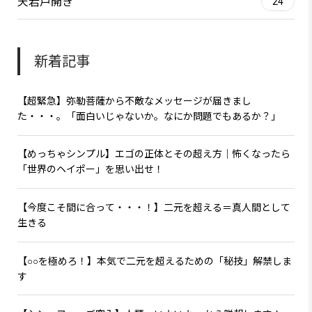
天岩戸開き
24
新着記事
【超緊急】弥勒菩薩から不敵なメッセージが届きまし
た・・・。「面白いじゃないか。なにか問題でもあるか？」
【めっちゃシンプル】エゴの正体とその超え方｜怖くなったら
「世界のヘイポー」を思い出せ！
【今度こそ間に合って・・・！】二元を超える＝真人間として
生きる
【○○を極めろ！】本気で二元を超えるための「秘技」解禁しま
す