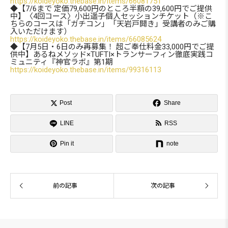
https://koideyoko.thebase.in/items/66081751
◆【7/6まで 定価79,600円のところ半額の39,600円でご提供
中】〈4回コース〉小出遥子個人セッションチケット（※こ
ちらのコースは「ガチコン」「天岩戸開き」受講者のみご購
入いただけます）
https://koideyoko.thebase.in/items/66085624
◆【7月5日・6日のみ再募集！ 超ご奉仕料金33,000円でご提
供中】あるねメソッド×TUFTI×トランサーフィン徹底実践コ
ミュニティ『神官ラボ』第1期
https://koideyoko.thebase.in/items/99316113

Post
Share

LINE
RSS


Pin it
note
前の記事
次の記事