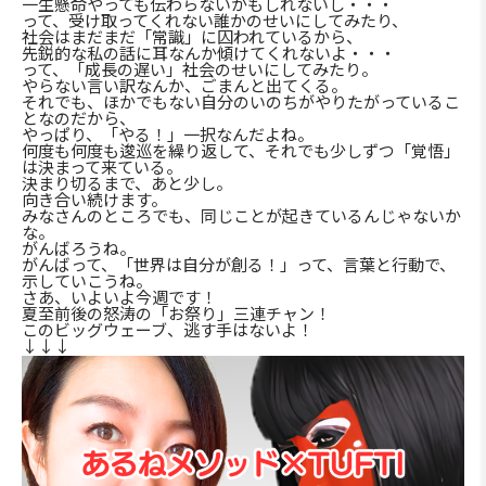
一生懸命やっても伝わらないかもしれないし・・・
って、受け取ってくれない誰かのせいにしてみたり、
社会はまだまだ「常識」に囚われているから、
先鋭的な私の話に耳なんか傾けてくれないよ・・・
って、「成長の遅い」社会のせいにしてみたり。
やらない言い訳なんか、ごまんと出てくる。
それでも、ほかでもない自分のいのちがやりたがっているこ
となのだから、
やっぱり、「やる！」一択なんだよね。
何度も何度も逡巡を繰り返して、それでも少しずつ「覚悟」
は決まって来ている。
決まり切るまで、あと少し。
向き合い続けます。
みなさんのところでも、同じことが起きているんじゃないか
な。
がんばろうね。
がんばって、「世界は自分が創る！」って、言葉と行動で、
示していこうね。
さあ、いよいよ今週です！
夏至前後の怒涛の「お祭り」三連チャン！
このビッグウェーブ、逃す手はないよ！
↓↓↓