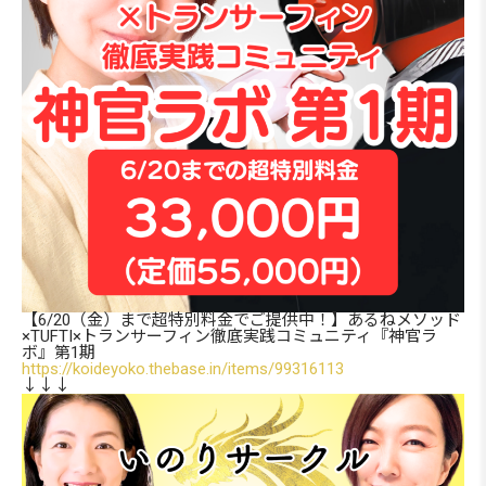
【6/20（金）まで超特別料金でご提供中！】あるねメソッド
×TUFTI×トランサーフィン徹底実践コミュニティ『神官ラ
ボ』第1期
https://koideyoko.thebase.in/items/99316113
↓↓↓