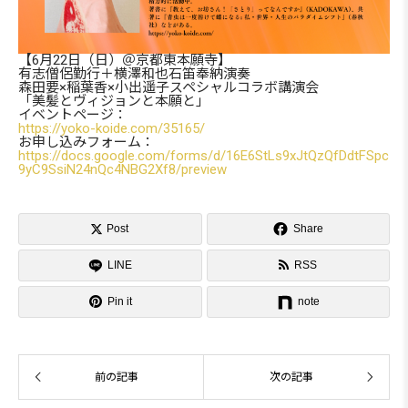
【6月22日（日）＠京都東本願寺】
有志僧侶勤行＋横澤和也石笛奉納演奏
森田要×稲葉香×小出遥子スペシャルコラボ講演会
「美髪とヴィジョンと本願と」
イベントページ：
https://yoko-koide.com/35165/
お申し込みフォーム：
https://docs.google.com/forms/d/16E6StLs9xJtQzQfDdtFSpc
9yC9SsiN24nQc4NBG2Xf8/preview

Post
Share

LINE
RSS


Pin it
note
前の記事
次の記事