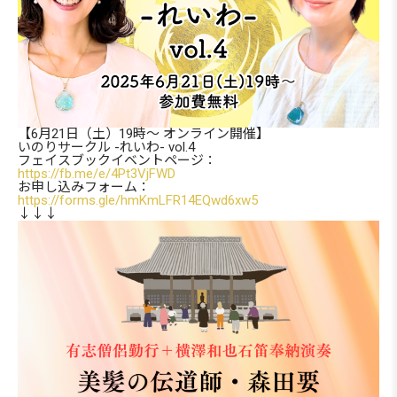
【6月21日（土）19時～ オンライン開催】
いのりサークル -れいわ- vol.4
フェイスブックイベントページ：
https://fb.me/e/4Pt3VjFWD
お申し込みフォーム：
https://forms.gle/hmKmLFR14EQwd6xw5
↓↓↓