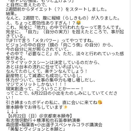
「筋トレの強度、もっと上げよう」
と自然に思えたので、
2週間前からダイエット（？）をスタートしました。
結果。
なんと、2週間で、腹に縦線（らしきもの）が入りました。
え、ちょっと即効性ありすぎん！？
これ、完全に「他力」の中で行われたなーって思うんです。
完全に、「自力」（自分の実力）を超えたところで、事が起
きている。
TUFTIで言う「メタパワー」ってやつですね。
ビジョンの中の自分（鏡の「向こう側」の自分）から、
今の自分に光が照らされていて、
その中で「必要なこと」が、ただ、淡々と行われていった感
覚がある。
クライマックスシーンは決定しているのだから、
あとは台本の流れに任せていればいい。
なんてたのしくて、楽チンなんでしょう！
副産物として減酒にも成功しているし、
体力がついて、仕事の集中力も増し増しだし、
マジでメリットしかない！！！
現実創造って、こういうことかーーー！
ってことで、6月22日の小出をたのしみにしていてくださ
い！
引き締まったボディの私に、直に会いに来てね
東本願寺でお待ちしています
↓↓↓
【6月22日（日）＠京都東本願寺】
有志僧侶勤行＋横澤和也石笛奉納演奏
森田要×稲葉香×小出遥子スペシャルコラボ講演会
「美髪とヴィジョンと本願と」