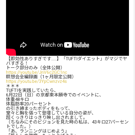
【即効性ありすぎです……】「TUFTIダイエット」がマジでヤ
バすぎる！
トーク部分のみ（全体公開）
https://youtu.be/JnV6c2GC1nc
瞑想会全編録画（1ヶ月限定公開）
https://youtu.be/3YpCwnzvz4s
＊＊＊
TUFTIを実践していたら、
6月22日（日）の京都東本願寺でのイベントに、
体重48キロ
体脂肪率20パーセント
の引き締まったボディをもって、
堂々と胸を張って登壇している自分の姿が、
超くっきりはっきり映し出されまして。
（ちなみにそのビジョンを見た時の私は、43キロ27パーセン
トでした。）
「あ、ランニングはじめよう」