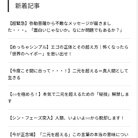
新着記事
【超緊急】弥勒菩薩から不敵なメッセージが届きまし
た・・・。「面白いじゃないか。なにか問題でもあるか？」
【めっちゃシンプル】エゴの正体とその超え方｜怖くなったら
「世界のヘイポー」を思い出せ！
【今度こそ間に合って・・・！】二元を超える＝真人間として
生きる
【○○を極めろ！】本気で二元を超えるための「秘技」解禁しま
す
【シン・フェーズ突入】人類、いよいよ○○から脱却します！
【今が正念場】「二元を超える」この言葉の本当の意味につい