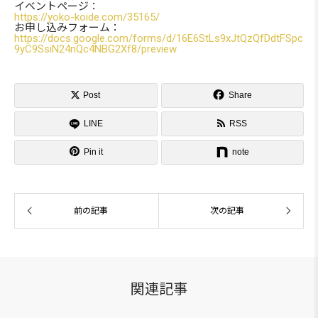
イベントページ：
https://yoko-koide.com/35165/
お申し込みフォーム：
https://docs.google.com/forms/d/16E6StLs9xJtQzQfDdtFSpc
9yC9SsiN24nQc4NBG2Xf8/preview

Post
Share

LINE
RSS


Pin it
note
前の記事
次の記事
関連記事