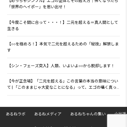
【めっちゃシンプル】エゴの正体とその超え方｜怖くなったら
「世界のヘイポー」を思い出せ！
【今度こそ間に合って・・・！】二元を超える＝真人間として
生きる
【○○を極めろ！】本気で二元を超えるための「秘技」解禁しま
す
【シン・フェーズ突入】人類、いよいよ○○から脱却します！
【今が正念場】「二元を超える」この言葉の本当の意味につい
て | 「このままじゃ大変なことになる」って、エゴの囁く真っ
赤な嘘です！
あるねラボ
あるねメディア
あるねちゃんの集い
小出遥