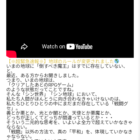
【※超緊急速報※】地球のルールが変更されました
いまの地球に「倒すべき魔王」はすでに存在していない、
と、
最近、ある方からお聞きしました。
つまり、いまの地球は、
「クリアしたあとのRPGゲーム」
のような状態だってことですね。
そんな「シン世界」「シン地球」において、
私たち人間がほんとうに向き合わなきゃいけないのは、
私たちひとりひとりの中にまだまだ存在している「戦闘グ
セ」。
善とか悪とか、光とか闇とか、天使とか悪魔とか、
どっちが正しくてどっちが間違っているとか・・・
そういう二元的な思考を、いよいよ全力で超えていかなきゃ
ならない。
「戦闘」以外の方法で、真の「平和」を、体現していかなき
ゃならない。