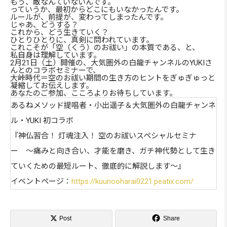
もう、敵なんていないんです。
っていうか、最初からどこにもいなかったんです。
ルールが、前提が、変わってしまったんです。
じゃあ、どうする？
これから、どう生きていく？
ひとりひとりに、真剣に問われています。
これこそが「空（くう）のお祓い」の本質である、と、
私自身は理解しています。
2月21日（土）開催の、大気圏外の白龍チャンネルのYUKIさ
んとのコラボセミナーで、
大峠時代＝空のお祓い期間の生き方のヒントをぎゅぎゅっと
凝縮してお伝えします。
あなたのご参加、こころよりお待ちしています。
あるねメソッド提唱者・小出遥子＆大気圏外の白龍チャンネ
ル・YUKI 初コラボ
『神仏習合！ 灯魂注入！ 空のお祓いスペシャルセミナ
ー 〜痛みと向き合い、才能を磨き、ガチ神代勢として生き
ていくための最短ルート、徹底的に解説します〜』
イベントページ：
https://kuunooharai0221.peatix.com/

Post
Share
