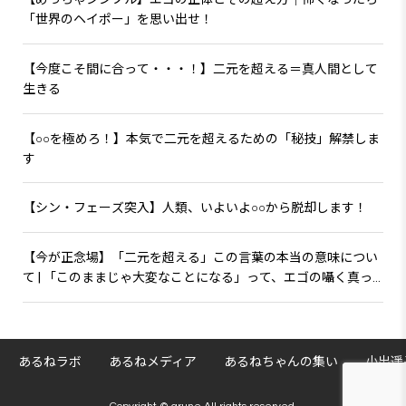
「世界のヘイポー」を思い出せ！
【今度こそ間に合って・・・！】二元を超える＝真人間として
生きる
【○○を極めろ！】本気で二元を超えるための「秘技」解禁しま
す
【シン・フェーズ突入】人類、いよいよ○○から脱却します！
【今が正念場】「二元を超える」この言葉の本当の意味につい
て | 「このままじゃ大変なことになる」って、エゴの囁く真っ
赤な嘘です！
あるねラボ
あるねメディア
あるねちゃんの集い
小出遥